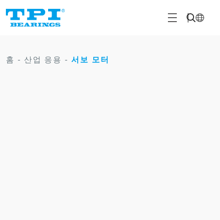
홈
-
산업 응용
-
서보 모터