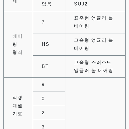
체
없음
SUJ2
표준형 앵귤러 볼
7
베어링
베어
고속형 앵귤러 볼
링
HS
베어링
형식
고속형 스러스트
BT
앵귤러 볼 베어링
9
직경
0
계열
2
기호
3