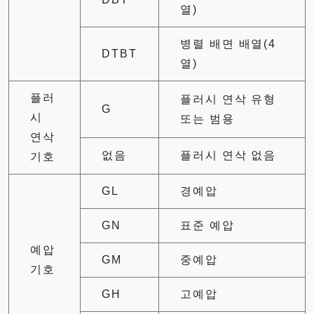
열)
병렬 배면 배열(4
DTBT
열)
플러
플러시 연삭 유형
G
시
또는 범용
연삭
없음
플러시 연삭 없음
기호
GL
경예압
GN
표준 예압
예압
GM
중예압
기호
GH
고예압