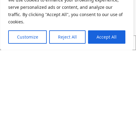
serve personalized ads or content, and analyze our
traffic. By clicking "Accept All", you consent to our use of
cookies.
Customize
Reject All
Accept All
제품찾기
산업 응용
돌아가기
소개
제품 목록
채용
앵귤러 볼 베어링