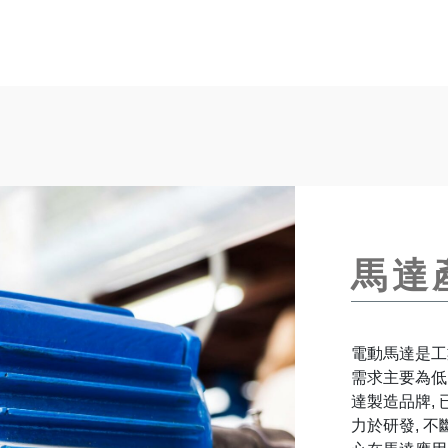
馬達
電動馬達是工
需求主要為低
達製造品牌,
力於研發, 