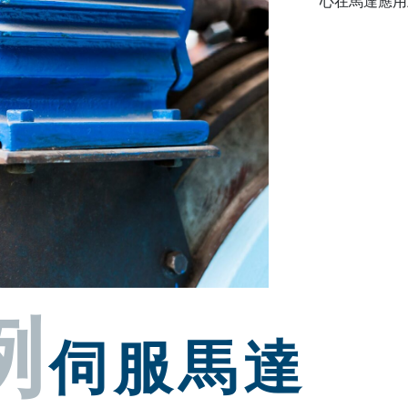
心在馬達應用
例
伺服馬達