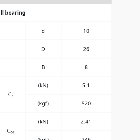
ll bearing
d
10
D
26
B
8
(kN)
5.1
C
r
(kgf)
520
(kN)
2.41
C
or
(kgf)
246