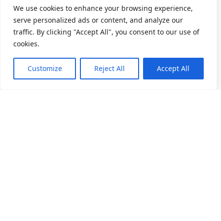
We use cookies to enhance your browsing experience,
serve personalized ads or content, and analyze our
traffic. By clicking "Accept All", you consent to our use of
cookies.
Customize
Reject All
Accept All
关于我们
产品目录
产业应用
人力招募
精密滚动轴承
家电产业