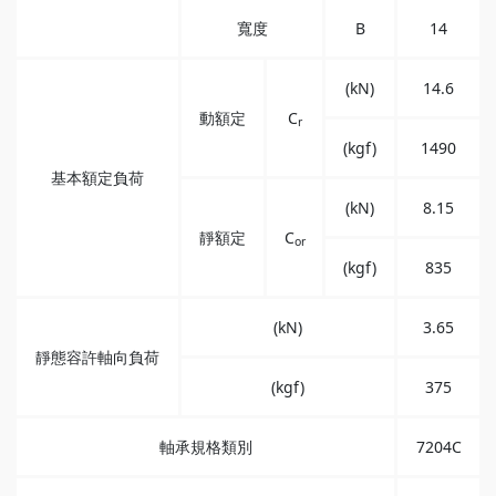
寬度
B
14
(kN)
14.6
動額定
C
r
(kgf)
1490
基本額定負荷
(kN)
8.15
靜額定
C
or
(kgf)
835
(kN)
3.65
靜態容許軸向負荷
(kgf)
375
軸承規格類別
7204C