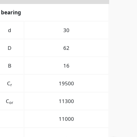
 bearing
d
30
D
62
B
16
C
19500
r
C
11300
or
11000
-