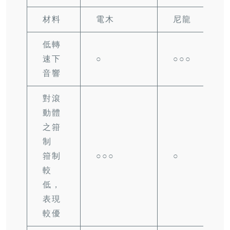
材料
電木
尼龍
低轉
速下
○
○○○
音響
對滾
動體
之箝
制
箝制
○○○
○
較
低，
表現
較優