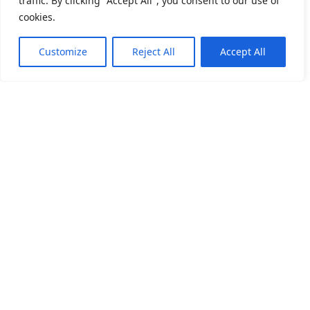
traffic. By clicking "Accept All", you consent to our use of
cookies.
Customize
Reject All
Accept All
关于我们
产品目录
产业应用
人力招募
精密滚动轴承
家电产业
深沟滚珠轴承
电动工具
讯息公告
流体动压轴承
运动器材产业
经销据点