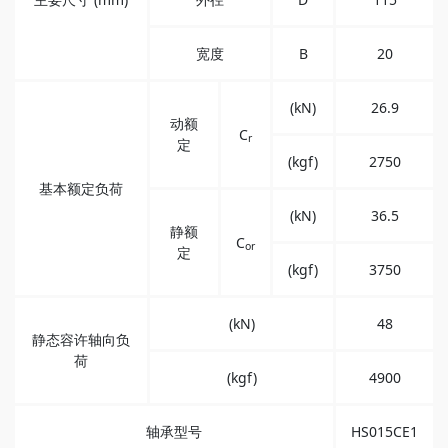
宽度
B
20
(kN)
26.9
动额
C
r
定
(kgf)
2750
基本额定负荷
(kN)
36.5
静额
C
or
定
(kgf)
3750
(kN)
48
静态容许轴向负
荷
(kgf)
4900
轴承型号
HS015CE1