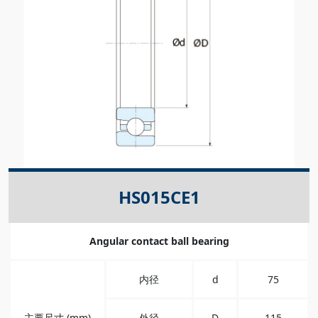
HS015CE1
Angular contact ball bearing
内径
d
75
主要尺寸 (mm)
外径
D
115