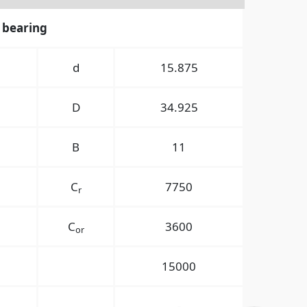
 bearing
d
15.875
D
34.925
B
11
C
7750
r
C
3600
or
15000
-