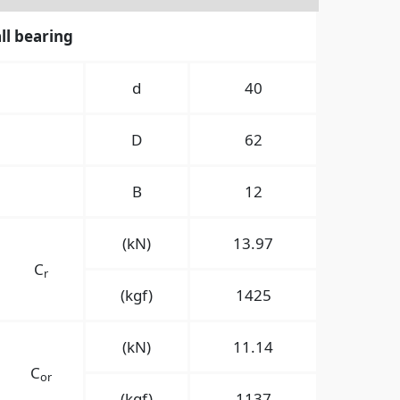
ll bearing
d
40
D
62
B
12
(kN)
13.97
C
r
(kgf)
1425
(kN)
11.14
C
or
(kgf)
1137