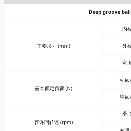
Deep groove ball
内
主要尺寸 (mm)
外
宽
动额
基本额定负荷 (N)
静额
滑
容许回转速 (rpm)
润滑