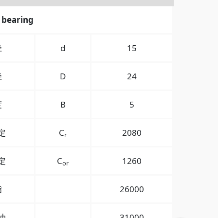
 bearing
径
d
15
径
D
24
度
B
5
定
C
2080
r
定
C
1260
or
脂
26000
油
31000