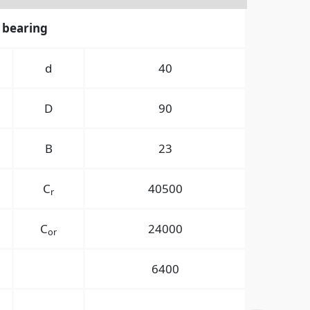
 bearing
d
40
D
90
B
23
C
40500
r
C
24000
or
6400
-