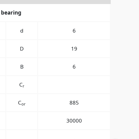
 bearing
d
6
D
19
B
6
C
r
C
885
or
30000
-