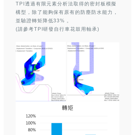
TPI
透過有限元素分析法取得的密封板模擬
構型，除了能夠保有原有的防塵防水能力，
並驗證轉矩降低
33%
。
(
請參考
TPI
研發自行車花鼓用軸承
)