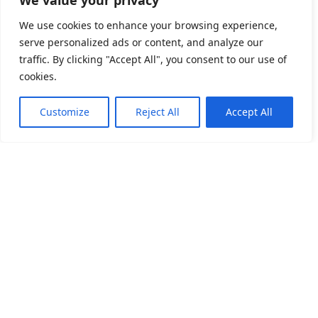
We value your privacy
We use cookies to enhance your browsing experience,
serve personalized ads or content, and analyze our
traffic. By clicking "Accept All", you consent to our use of
cookies.
Customize
Reject All
Accept All
關於我們
產品目錄
產品應用