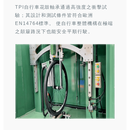
TPI
自行車花鼓軸承通過高強度之衝擊試
驗；其設計和測試條件皆符合歐洲
EN14764
標準。 使自行車整體機構在極端
之顛簸路況下也能安全平順行駛。