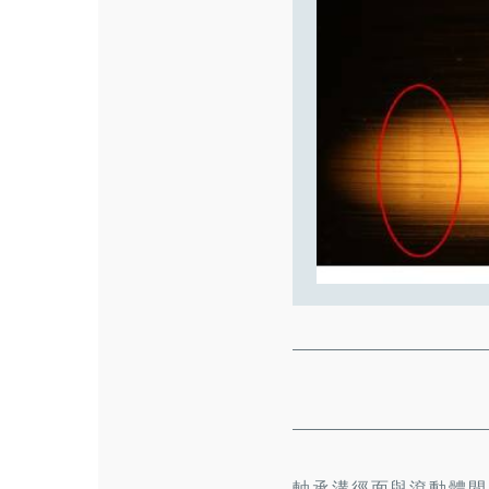
軸承溝徑面與滾動體間