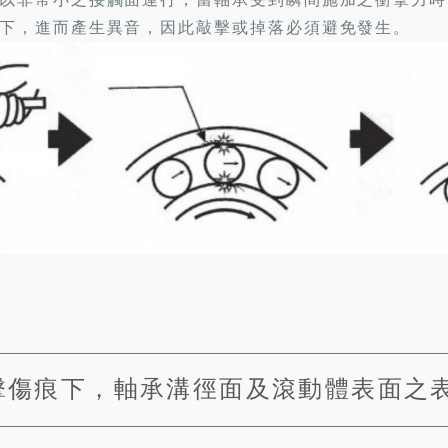
下，進而產生異音，因此敲擊或掉落必須避免發生。
擊傷痕下，軸承溝徑面及滾動體表面之表