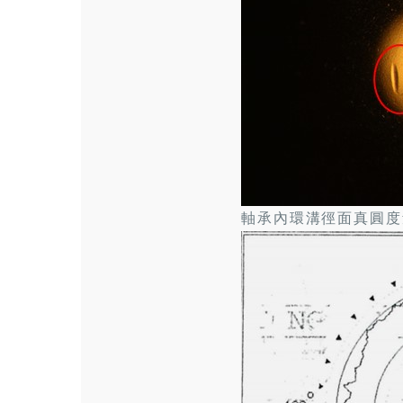
軸承內環溝徑面真圓度