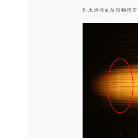
軸承溝徑面及滾動體表