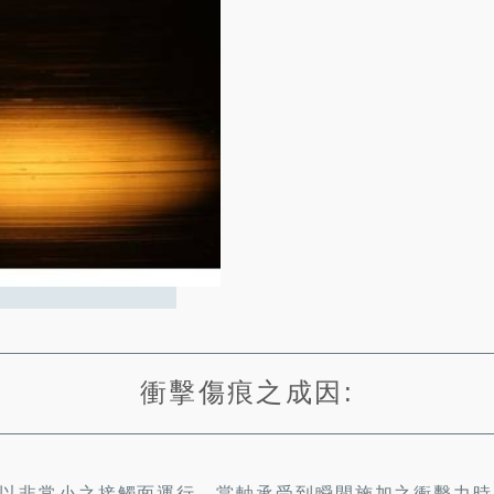
衝擊傷痕之成因:
以非常小之接觸面運行，當軸承受到瞬間施加之衝擊力時