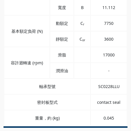
寬度
B
11.112
動額定
C
7750
r
基本額定負荷 (N)
靜額定
C
3600
or
滑脂
17000
容許迴轉速 (rpm)
潤滑油
-
軸承型號
SC0228LLU
密封板型式
contact seal
重量，約 (kg)
0.045