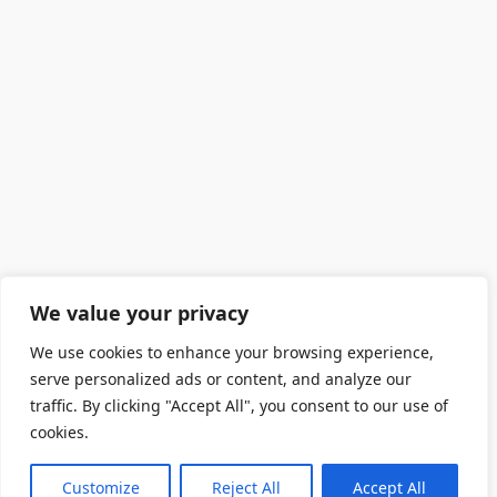
We value your privacy
We use cookies to enhance your browsing experience,
serve personalized ads or content, and analyze our
traffic. By clicking "Accept All", you consent to our use of
cookies.
Customize
Reject All
Accept All