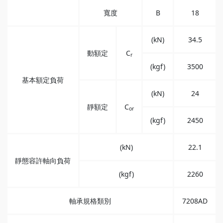
寬度
B
18
(kN)
34.5
動額定
C
r
(kgf)
3500
基本額定負荷
(kN)
24
靜額定
C
or
(kgf)
2450
(kN)
22.1
靜態容許軸向負荷
(kgf)
2260
軸承規格類別
7208AD