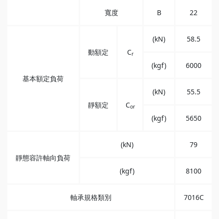
寬度
B
22
(kN)
58.5
動額定
C
r
(kgf)
6000
基本額定負荷
(kN)
55.5
靜額定
C
or
(kgf)
5650
(kN)
79
靜態容許軸向負荷
(kgf)
8100
軸承規格類別
7016C