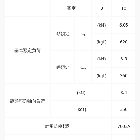
寬度
B
10
(kN)
6.05
動額定
C
r
(kgf)
620
基本額定負荷
(kN)
3.5
靜額定
C
or
(kgf)
360
(kN)
3.4
靜態容許軸向負荷
(kgf)
350
軸承規格類別
7003A