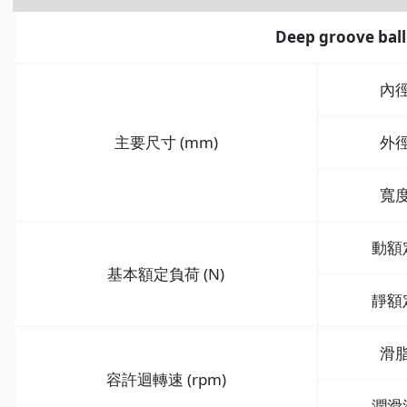
Deep groove ball
內
主要尺寸 (mm)
外
寬
動額
基本額定負荷 (N)
靜額
滑
容許迴轉速 (rpm)
潤滑