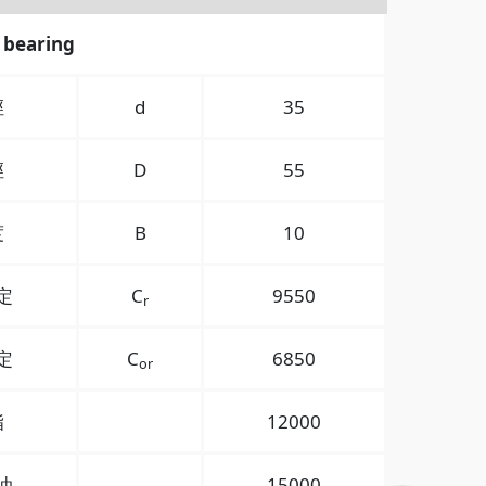
 bearing
徑
d
35
徑
D
55
度
B
10
定
C
9550
r
定
C
6850
or
脂
12000
油
15000