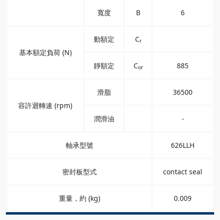
寬度
B
6
動額定
C
r
基本額定負荷 (N)
靜額定
C
885
or
滑脂
36500
容許迴轉速 (rpm)
潤滑油
-
軸承型號
626LLH
密封板型式
contact seal
重量，約 (kg)
0.009