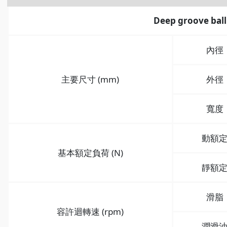
Deep groove ball
內徑
主要尺寸 (mm)
外徑
寬度
動額
基本額定負荷 (N)
靜額
滑脂
容許迴轉速 (rpm)
潤滑