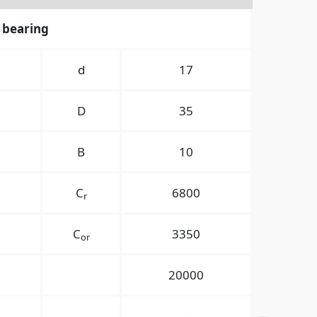
 bearing
d
17
D
35
B
10
定
C
6800
r
定
C
3350
or
20000
油
-