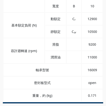
寬度
B
10
動額定
C
12900
r
基本額定負荷 (N)
靜額定
C
10500
or
滑脂
9200
容許迴轉速 (rpm)
潤滑油
11000
軸承型號
16009
密封板型式
open
重量，約 (kg)
0.171