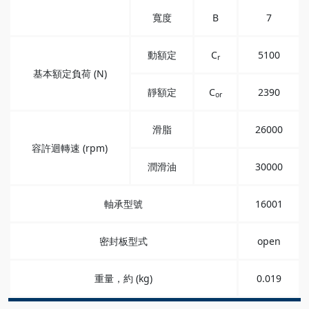
寬度
B
7
動額定
C
5100
r
基本額定負荷 (N)
靜額定
C
2390
or
滑脂
26000
容許迴轉速 (rpm)
潤滑油
30000
軸承型號
16001
密封板型式
open
重量，約 (kg)
0.019