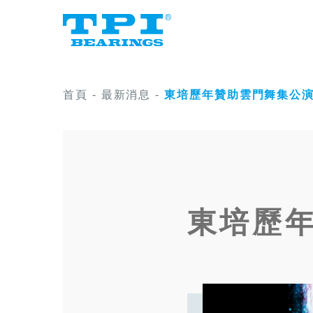
首頁
-
最新消息
-
東培歷年贊助雲門舞集公
東培歷