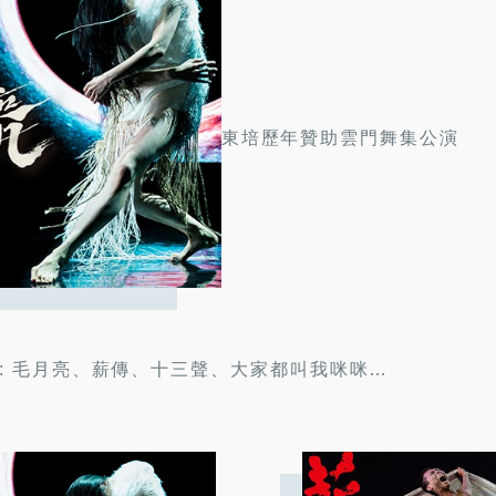
東培歷年贊助雲門舞集公演
: 毛月亮、薪傳、十三聲、大家都叫我咪咪…