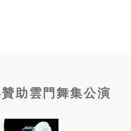
演
年贊助雲門舞集公演