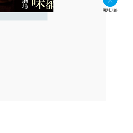
回到頂部
】