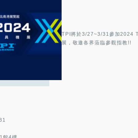
TPI將於3/27~3/31參加202
展，敬邀各界蒞臨參觀指教!!
31
1館4樓