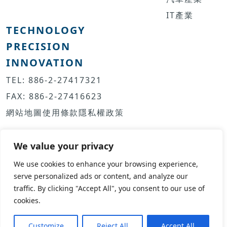
IT產業
TECHNOLOGY
PRECISION
INNOVATION
TEL: 886-2-27417321
FAX: 886-2-27416623
網站地圖
使用條款
隱私權政策
We value your privacy
We use cookies to enhance your browsing experience,
serve personalized ads or content, and analyze our
©Copyright 2022 by TPI BEARINGS All Rights Reserved. |
traffic. By clicking "Accept All", you consent to our use of
Design by
Gathering Design
cookies.
Customize
Reject All
Accept All