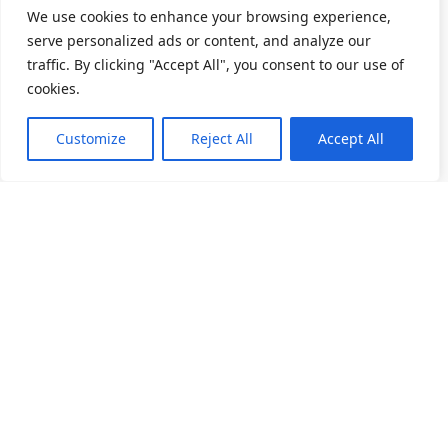
We use cookies to enhance your browsing experience,
serve personalized ads or content, and analyze our
traffic. By clicking "Accept All", you consent to our use of
cookies.
Customize
Reject All
Accept All
關於我們
產品目錄
產品應用
人力招募
精密滾動軸承
家電產業